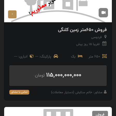
-
فروش 650متر زمین کلنگی
فردوسی
تقریبا 15 روز پیش
650 متر
یک
پارکینگ: ---
انباری: ---
115,000,000,000
تومان
مشاور: خانم ستایش (دستیار معاملات)
تماس با مشاور
فروش