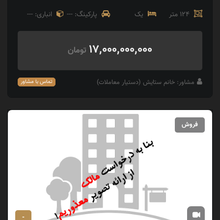
124 متر
یک
پارکینگ: ---
انباری: ---
17,000,000,000
تومان
مشاور: خانم ستایش (دستیار معاملات)
تماس با مشاور
فروش
-