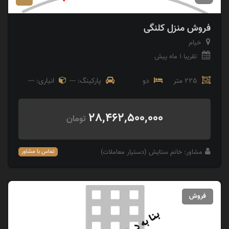
فروش منزل کلنگی
خیام
تقریبا 1 ماه پیش
225 متر
دو
پارکینگ: ---
انباری: ---
28,462,500,000
تومان
مشاور: خانم ستایش (دستیار معاملات)
تماس با مشاور
فروش