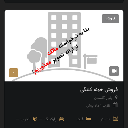
فروش
-
فروش خونه کلنگی
بلوار گلستان
تقریبا 1 ماه پیش
90 متر
فلت
پارکینگ: ---
انباری: ---