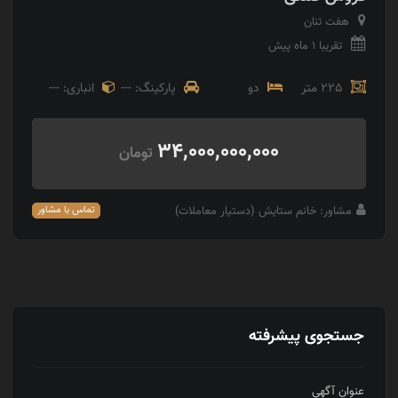
هفت تنان
تقریبا 1 ماه پیش
225 متر
دو
پارکینگ: ---
انباری: ---
34,000,000,000
تومان
مشاور: خانم ستایش (دستیار معاملات)
تماس با مشاور
جستجوی پیشرفته
عنوان آگهی