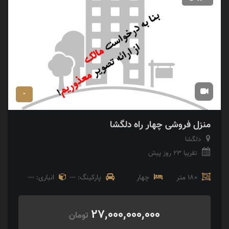
-
منزل فروشی چهار راه دلگشا
دلگشا
تقریبا 23 روز پیش
180 متر
چهار
پارکینگ: ---
انباری: ---
27,000,000,000
تومان