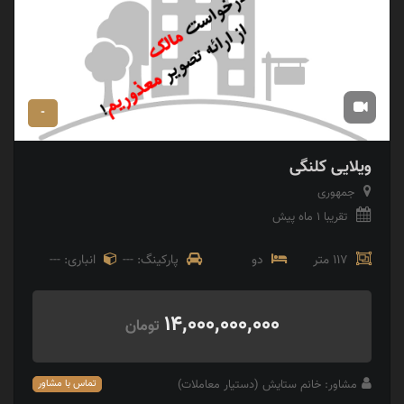
-
ویلایی کلنگی
جمهوری
تقریبا 1 ماه پیش
117 متر
دو
پارکینگ: ---
انباری: ---
14,000,000,000
تومان
مشاور: خانم ستایش (دستیار معاملات)
تماس با مشاور