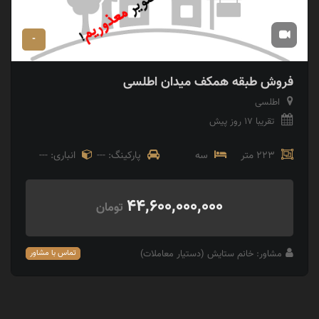
-
فروش طبقه همکف میدان اطلسی
اطلسی
تقریبا 17 روز پیش
223 متر
سه
پارکینگ: ---
انباری: ---
44,600,000,000
تومان
مشاور: خانم ستایش (دستیار معاملات)
تماس با مشاور